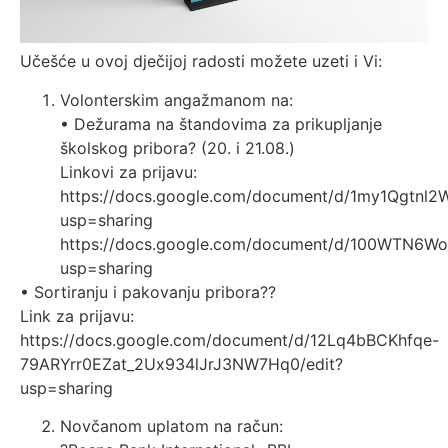
Učešće u ovoj dječijoj radosti možete uzeti i Vi:
Volonterskim angažmanom na:
• Dežurama na štandovima za prikupljanje
školskog pribora? (20. i 21.08.)
Linkovi za prijavu:
https://docs.google.com/document/d/1my1Qgtn
usp=sharing
https://docs.google.com/document/d/100WTN6W
usp=sharing
• Sortiranju i pakovanju pribora??
Link za prijavu:
https://docs.google.com/document/d/12Lq4bBCKhfqe-
79ARYrr0EZat_2Ux934lJrJ3NW7Hq0/edit?
usp=sharing
Novčanom uplatom na račun: