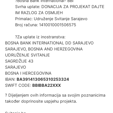
?Bosna Bank International- BBI
Svrha uplate: DONACIJA ZA PROJEKAT DAJTE
IM RAZLOG ZA OSMIJEH
Primalac: Udruženje Svitanje Sarajevo
Broj računa: 1410010001506575
?Za uplate iz inostranstva:
BOSNA BANK INTERNATIONAL DD SARAJEVO
SARAJEVO, BOSNIA AND HERZEGOVINA
UDRUŽENJE SVITANJE
SAGRDŽIJE 43
SARAJEVO
BOSNA I HERCEGOVINA
IBAN:
BA391413065310253324
SWIFT CODE:
BBIBBA22XXX
? Dijeljenjem ovih informacija sa svojim poznanicima
također doprinosite uspjehu projekta.