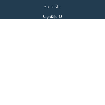
Sjedište
Sagrdžije 43
71 000 Sarajevo
Bosna i Hercegovina
Projekti
Dajte im razlog za osmijeh
Ljetna škola
Mladi lideri
Pridruži se
Postani član
Volontiraj