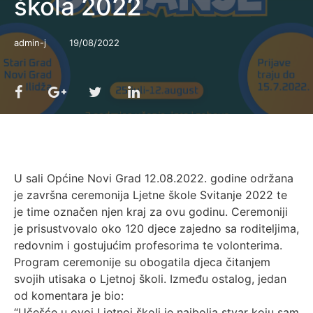
škola 2022
admin-j
19/08/2022
U sali Općine Novi Grad 12.08.2022. godine održana
je završna ceremonija Ljetne škole Svitanje 2022 te
je time označen njen kraj za ovu godinu. Ceremoniji
je prisustvovalo oko 120 djece zajedno sa roditeljima,
redovnim i gostujućim profesorima te volonterima.
Program ceremonije su obogatila djeca čitanjem
svojih utisaka o Ljetnoj školi. Između ostalog, jedan
od komentara je bio:
“Učešće u ovoj Ljetnoj školi je najbolja stvar koju sam