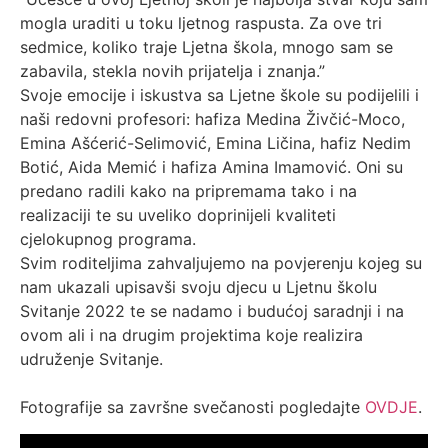
mogla uraditi u toku ljetnog raspusta. Za ove tri
sedmice, koliko traje Ljetna škola, mnogo sam se
zabavila, stekla novih prijatelja i znanja.”
Svoje emocije i iskustva sa Ljetne škole su podijelili i
naši redovni profesori: hafiza Medina Živčić-Moco,
Emina Ašćerić-Selimović, Emina Ličina, hafiz Nedim
Botić, Aida Memić i hafiza Amina Imamović. Oni su
predano radili kako na pripremama tako i na
realizaciji te su uveliko doprinijeli kvaliteti
cjelokupnog programa.
Svim roditeljima zahvaljujemo na povjerenju kojeg su
nam ukazali upisavši svoju djecu u Ljetnu školu
Svitanje 2022 te se nadamo i budućoj saradnji i na
ovom ali i na drugim projektima koje realizira
udruženje Svitanje.
Fotografije sa završne svečanosti pogledajte
OVDJE
.