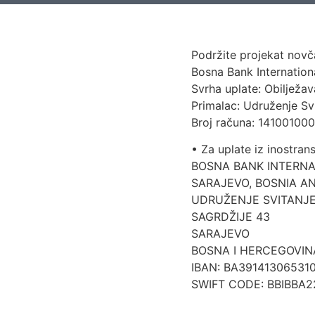
Podržite projekat nov
Bosna Bank Internation
Svrha uplate: Obilježa
Primalac: Udruženje Sv
Broj računa: 14100100
• Za uplate iz inostrans
BOSNA BANK INTERNA
SARAJEVO, BOSNIA A
UDRUŽENJE SVITANJ
SAGRDŽIJE 43
SARAJEVO
BOSNA I HERCEGOVIN
IBAN: BA39141306531
SWIFT CODE: BBIBBA2