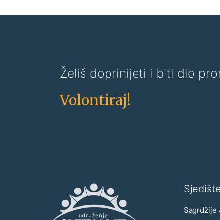
Želiš doprinijeti i biti dio p
Volontiraj!
Sjedišt
Sagrdžije