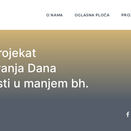
O NAMA
OGLASNA PLOČA
PRO
rojekat
vanja Dana
ti u manjem bh.