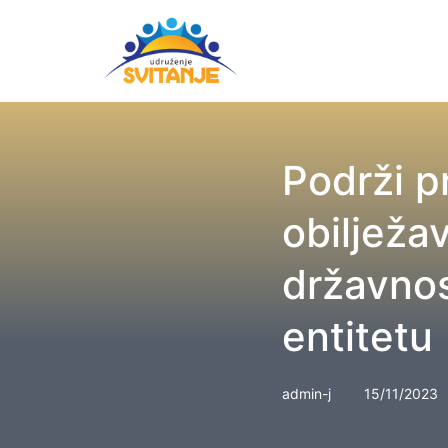
Podrži p
obilježa
državnos
entitetu
admin-j
15/11/2023