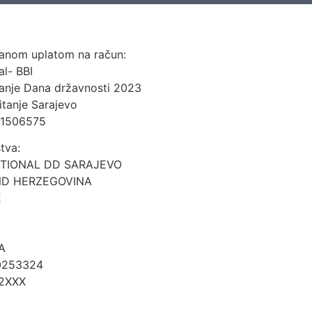
čanom uplatom na račun:
al- BBI
vanje Dana državnosti 2023
itanje Sarajevo
01506575
tva:
TIONAL DD SARAJEVO
ND HERZEGOVINA
E
A
0253324
2XXX